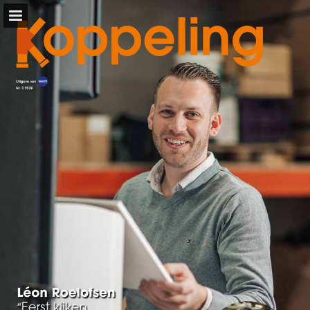
wasco.nl
Pagina overzicht
Download PDF
Zoeken
Privacybeleid bekijken
Publicatie rapporteren