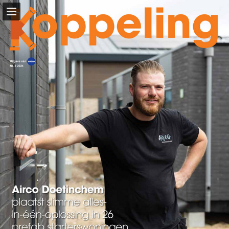
wasco.nl
Pagina overzicht
Download PDF
Zoeken
Privacybeleid bekijken
Publicatie rapporteren