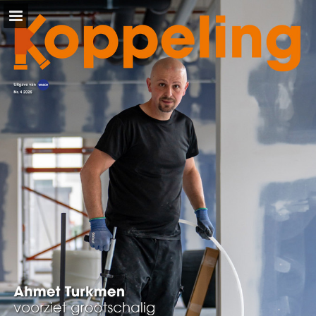
wasco.nl
Pagina overzicht
Download PDF
Zoeken
Privacybeleid bekijken
Publicatie rapporteren