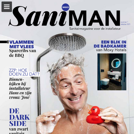
wasco.nl
Pagina overzicht
Download PDF
Zoeken
Privacybeleid bekijken
Publicatie rapporteren